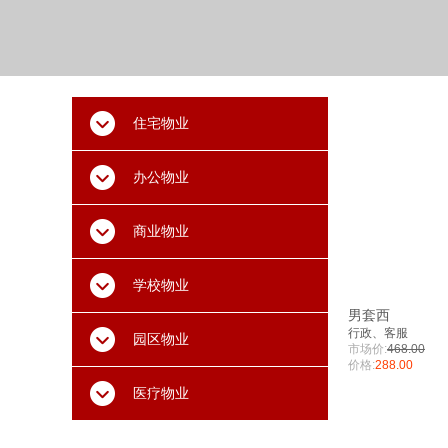
住宅物业
办公物业
商业物业
学校物业
男套西
行政、客服
园区物业
市场价:
468.00
价格:
288.00
医疗物业