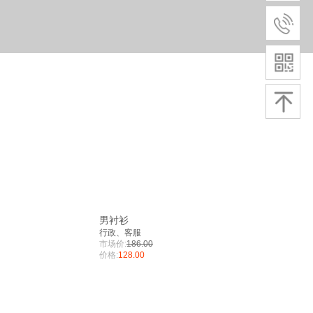
男衬衫
行政、客服
市场价:
186.00
价格:
128.00