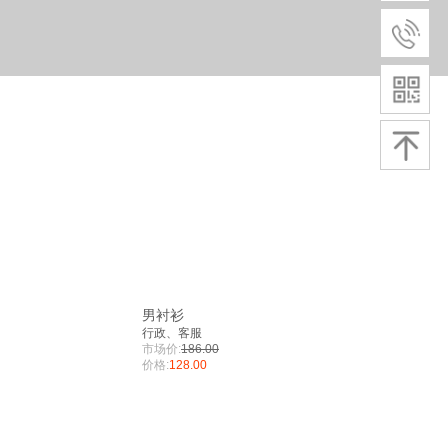
男衬衫
行政、客服
市场价:
186.00
价格:
128.00