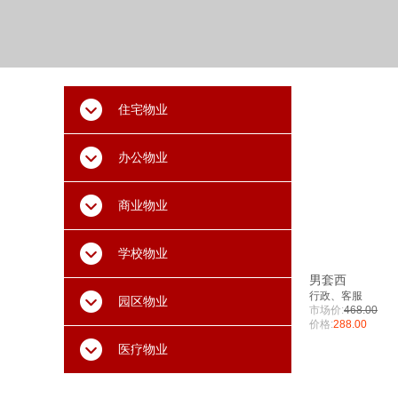
住宅物业
办公物业
商业物业
学校物业
男套西
行政、客服
园区物业
市场价:
468.00
价格:
288.00
医疗物业